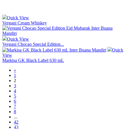
Quick View
Vergani Cream Whiskey
Quick View
Vergani Chocao Special Edition...
Quick
View
Markisa GK Black Label 630 mL
«
1
2
3
4
5
6
7
8
...
42
43