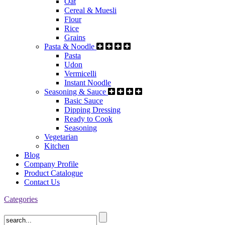
Oat
Cereal & Muesli
Flour
Rice
Grains
Pasta & Noodle
Pasta
Udon
Vermicelli
Instant Noodle
Seasoning & Sauce
Basic Sauce
Dipping Dressing
Ready to Cook
Seasoning
Vegetarian
Kitchen
Blog
Company Profile
Product Catalogue
Contact Us
Categories