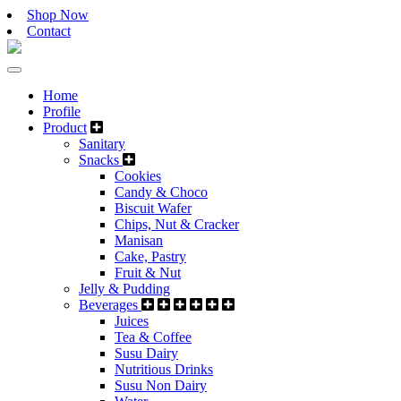
Shop Now
Contact
Home
Profile
Product
Sanitary
Snacks
Cookies
Candy & Choco
Biscuit Wafer
Chips, Nut & Cracker
Manisan
Cake, Pastry
Fruit & Nut
Jelly & Pudding
Beverages
Juices
Tea & Coffee
Susu Dairy
Nutritious Drinks
Susu Non Dairy