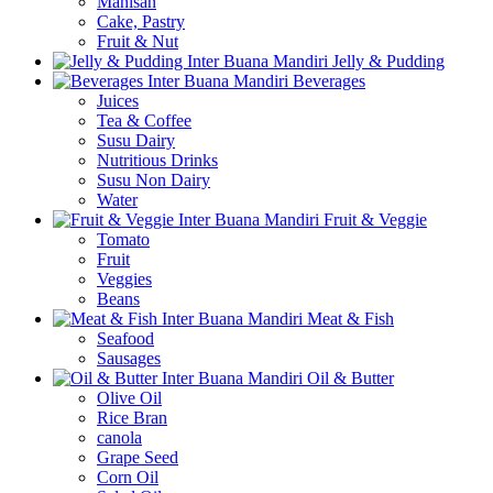
Manisan
Cake, Pastry
Fruit & Nut
Jelly & Pudding
Beverages
Juices
Tea & Coffee
Susu Dairy
Nutritious Drinks
Susu Non Dairy
Water
Fruit & Veggie
Tomato
Fruit
Veggies
Beans
Meat & Fish
Seafood
Sausages
Oil & Butter
Olive Oil
Rice Bran
canola
Grape Seed
Corn Oil