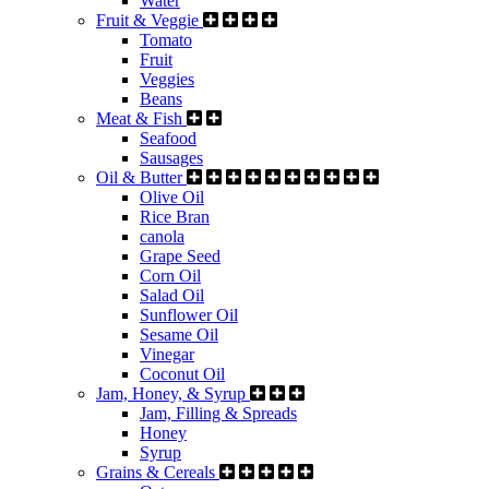
Water
Fruit & Veggie
Tomato
Fruit
Veggies
Beans
Meat & Fish
Seafood
Sausages
Oil & Butter
Olive Oil
Rice Bran
canola
Grape Seed
Corn Oil
Salad Oil
Sunflower Oil
Sesame Oil
Vinegar
Coconut Oil
Jam, Honey, & Syrup
Jam, Filling & Spreads
Honey
Syrup
Grains & Cereals