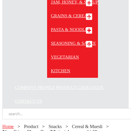
JAM, HONEY, & SYRUP
GRAINS & CEREALS
PASTA & NOODLE
SEASONING & SAUCE
VEGETARIAN
KITCHEN
COMPANY PROFILE
PRODUCT CATALOGUE
CONTACT US
Home
>
Product
>
Snacks
>
Cereal & Muesli
>