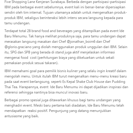
Five Shopping Lane Kenjeran Surabaya. Berbeda dengan partisipasi-partisipasi
IBM pada berbagai event sebelumnya, event kali ini benar-benar dipersiapkan
sendiri oleh tim internal. Tujuan utamanya adalah untuk mengenalkan produk-
produk IBM, sekaligus berinteraksi lebih intens secara langsung kepada para
tamu undangan.
Terdapat total 28 brand food and beverages yang ditampilkan pada event Ide
Baru Menumu. Tak hanya melihat produknya saja, para tamu undangan dapat
merasakan langsung masakan dari Chef @jonathan_boim6 dan Chef
@glorio.graciano yang diolah menggunakan produk unggulan dari IBM. Selain
itu, SPG dan SPB yang berada di stand juga aktif menjelaskan informasi
mengenai food cost (perhitungan biaya yang dikeluarkan untuk sekali
pemakaian produk sesuai takaran).
IBM memahami goal para pemilik bisnis kuliner yang selalu ingin kreatif dalam
mengolah menu. Untuk itulah IBM turut mengenalkan menu-menu kreasi baru
pada saat event berlangsung, seperti Es Kepal Shake Club House dan Pudding
Thai Tea. Harapannya, event Ide Baru Menumu ini dapat dijadikan inspirasi dan
referensi sehingga nantinya bisa muncul inovasi baru.
Berbagai promo spesial juga ditawarkan khusus bagi tamu undangan yang
menghadiri event. Meski baru pertama kali diadakan, Ide Baru Menumu telah
mendapatkan reaksi positif. Pengunjung yang datang menunjukkan
antusiasme yang baik.