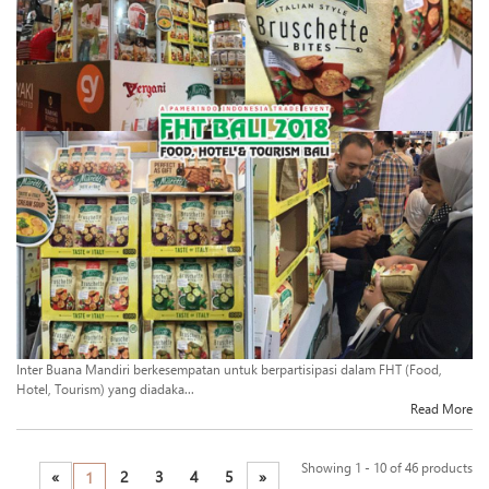
Inter Buana Mandiri berkesempatan untuk berpartisipasi dalam FHT (Food,
Hotel, Tourism) yang diadaka...
Read More
Showing 1 - 10 of 46 products
«
2
3
4
5
»
1