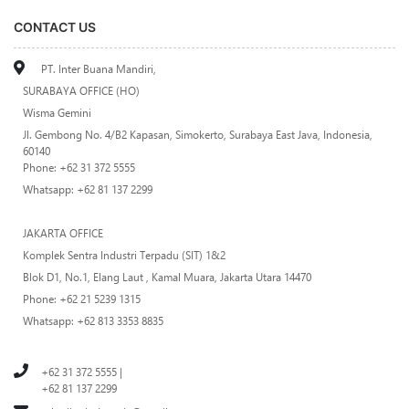
CONTACT US
PT. Inter Buana Mandiri,
SURABAYA OFFICE (HO)
Wisma Gemini
Jl. Gembong No. 4/B2 Kapasan, Simokerto, Surabaya East Java, Indonesia,
60140
Phone: +62 31 372 5555
Whatsapp: +62 81 137 2299
JAKARTA OFFICE
Komplek Sentra Industri Terpadu (SIT) 1&2
Blok D1, No.1, Elang Laut , Kamal Muara, Jakarta Utara 14470
Phone: +62 21 5239 1315
Whatsapp: +62 813 3353 8835
+62 31 372 5555 |
+62 81 137 2299